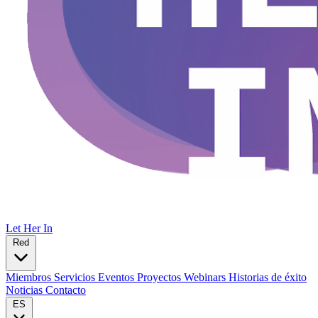
Let Her In
Red
Miembros
Servicios
Eventos
Proyectos
Webinars
Historias de éxito
Noticias
Contacto
ES