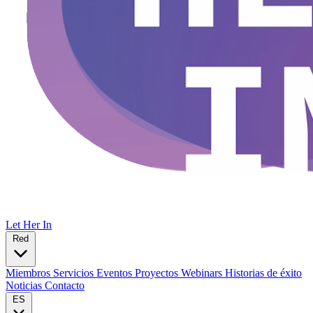
Let Her In
Red
Miembros
Servicios
Eventos
Proyectos
Webinars
Historias de éxito
Noticias
Contacto
ES